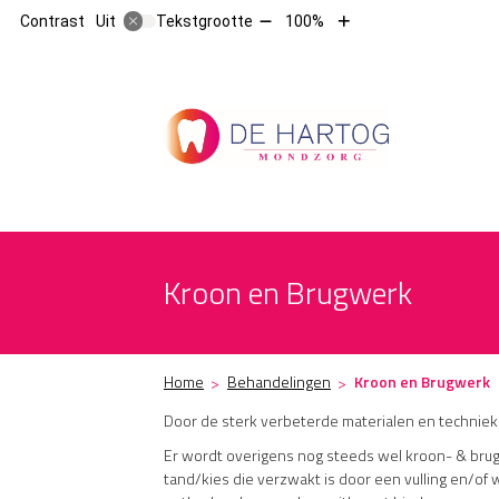
Tekst
Tekst
Contrast
Tekstgrootte
100%
Uit
verkleinen
vergroten
met
met
10%
10%
Hoofdm
Kroon en Brugwerk
Home
Behandelingen
Kroon en Brugwerk
Door de sterk verbeterde materialen en technieke
Er wordt overigens nog steeds wel kroon- & brugw
tand/kies die verzwakt is door een vulling en/of