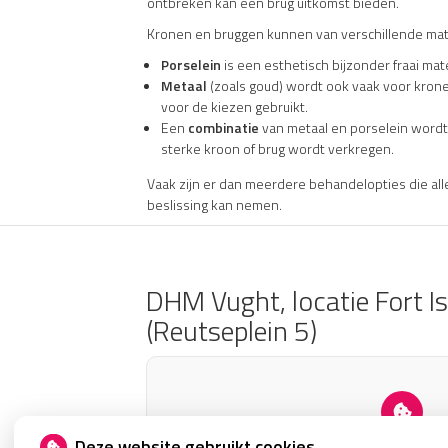
ontbreken kan een brug uitkomst bieden.
Kronen en bruggen kunnen van verschillende ma
Porselein
is een esthetisch bijzonder fraai mat
Metaal
(zoals goud) wordt ook vaak voor kronen
voor de kiezen gebruikt.
Een
combinatie
van metaal en porselein wordt 
sterke kroon of brug wordt verkregen.
Vaak zijn er dan meerdere behandelopties die a
beslissing kan nemen.
DHM Vught, locatie Fort Is
(Reutseplein 5)
U heeft geen toestemming gegev
Deze website gebruikt cookies