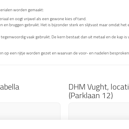
terialen worden gemaakt:
eriaal en oogt vrijwel als een gewone kies of tand.
 en bruggen gebruikt. Het is bijzonder sterk en slijtvast maar omdat het e
tegenwoordig vaak gebruikt. De kern bestaat dan uit metaal en de kap is 
llen op een rijtje worden gezet en waarvan de voor- en nadelen besprok
abella
DHM Vught, locat
(Parklaan 12)
en voor
externe
U heeft geen to