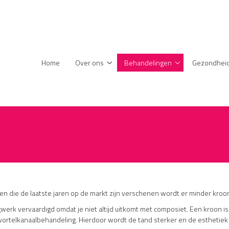
enu
Home
Over ons
Behandelingen
Gezondheid
Over
Behandelingen
ons
submenu
submenu
n die de laatste jaren op de markt zijn verschenen wordt er minder kroon
erk vervaardigd omdat je niet altijd uitkomt met composiet. Een kroon is 
 wortelkanaalbehandeling. Hierdoor wordt de tand sterker en de esthetiek