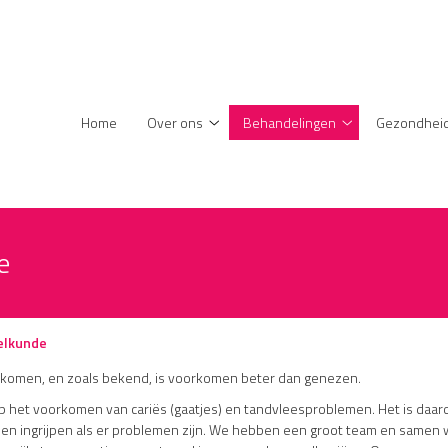
enu
Home
Over ons
Behandelingen
Gezondheid
Over
Behandelingen
ons
submenu
submenu
e
elkunde
rkomen, en zoals bekend, is voorkomen beter dan genezen.
op het voorkomen van cariës (gaatjes) en tandvleesproblemen. Het is daa
nen ingrijpen als er problemen zijn. We hebben een groot team en samen 