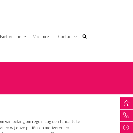
sinformatie
Vacature
Contact
Gezondheidsinformatie
Contact
submenu
submenu
rom van belang om regelmatig een tandarts te
willen wij onze patiënten motiveren en