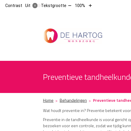
Tekst
Tekst
Contrast
Tekstgrootte
100%
Uit
verkleinen
vergroten
met
met
10%
10%
Hoofdm
Preventieve tandheelkund
Home
Behandelingen
Preventieve tandhe
Wat houdt preventie in? Preventie betekent voo
Preventie in de tandheelkunde is vooral gericht 
bezoeken voor een controle, zodat we tijdig kun