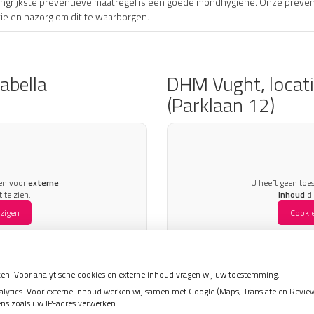
langrijkste preventieve maatregel is een goede mondhygiëne. Onze preve
tie en nazorg om dit te waarborgen.
abella
DHM Vught, locat
(Parklaan 12)
en voor
externe
U heeft geen to
 te zien.
inhoud
di
jzigen
Cookie
en. Voor analytische cookies en externe inhoud vragen wij uw toestemming.
tics. Voor externe inhoud werken wij samen met Google (Maps, Translate en Reviews)
ens zoals uw IP-adres verwerken.