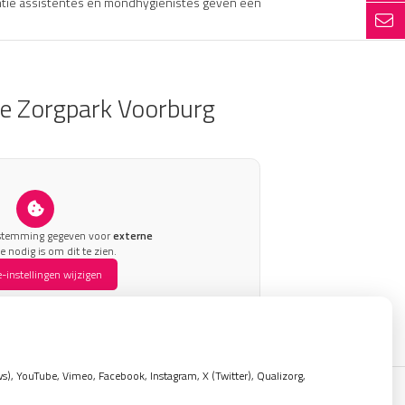
ntie assistentes en mondhygiënistes geven een
ie Zorgpark Voorburg
estemming gegeven voor
externe
e nodig is om dit te zien.
-instellingen wijzigen
, YouTube, Vimeo, Facebook, Instagram, X (Twitter), Qualizorg,
Privacy verklaring
|
Cookie-instellingen
|
Voorwaarden