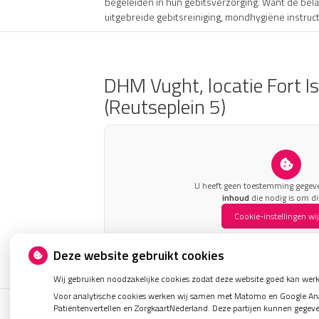
begeleiden in hun gebitsverzorging. Want de be
uitgebreide gebitsreiniging, mondhygiëne instruc
DHM Vught, locatie Fort Is
(Reutseplein 5)
U heeft geen toestemming gegev
inhoud
die nodig is om dit
Cookie-instellingen wi
Deze website gebruikt cookies
Wij gebruiken noodzakelijke cookies zodat deze website goed kan werk
Voor analytische cookies werken wij samen met Matomo en Google Analy
Patiëntenvertellen en ZorgkaartNederland. Deze partijen kunnen gegev
Uw Zorg Online
|
Beheer